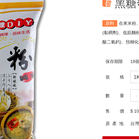
黑糖
在來米粉
(黏稠劑)、低筋麵
酸二氫鈣)、預糊
保存期限
18
規 格
數 量
-
售 價
$
10
原 產 地
台灣