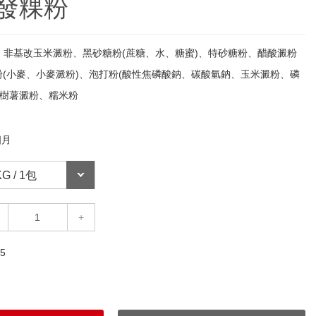
發粿粉
、非基改玉米澱粉、黑砂糖粉(蔗糖、水、糖蜜)、特砂糖粉、醋酸澱粉
粉(小麥、小麥澱粉)、泡打粉(酸性焦磷酸鈉、碳酸氫鈉、玉米澱粉、磷
化樹薯澱粉、糯米粉
個月
+
5