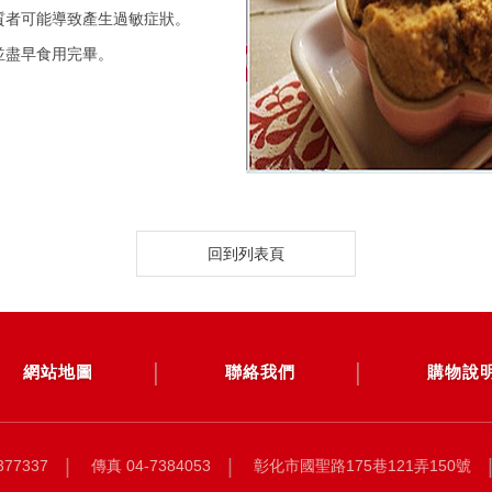
質者可能導致產生過敏症狀。
0公克
並盡早食用完畢。
87.8公克
27.1公克
399毫克
鬆餅粉
鬆餅粉
回到列表頁
網站地圖
聯絡我們
購物說
377337
傳真 04-7384053
彰化市國聖路175巷121弄150號