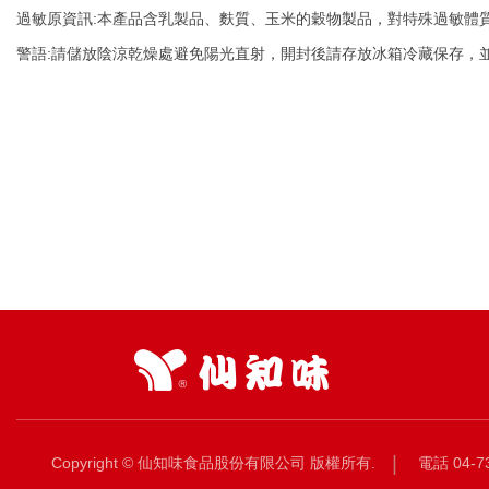
過敏原資訊:本產品含乳製品、麩質、玉米的穀物製品，對特殊過敏體
反式脂肪
警語:請儲放陰涼乾燥處避免陽光直射，開封後請存放冰箱冷藏保存，
碳水化合物
糖
鈉
Copyright © 仙知味食品股份有限公司 版權所有.
電話 04-7