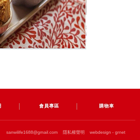
0公克
87.8公克
27.1公克
399毫克
明
會員專區
購物車
sanwilife1688@gmail.com
隱私權聲明
webdesign - grnet