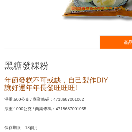
產
營養標示
黑糖發粿粉
每一份量100克
本包裝含10份
年節發糕不可或缺，自己製作DIY
讓好運年年長發旺旺旺!
熱量
淨重:500公克 / 商業條碼：4718687001062
淨重:1000公克 / 商業條碼：4718687001055
蛋白質
脂肪
保存期限：18個月
飽和脂肪