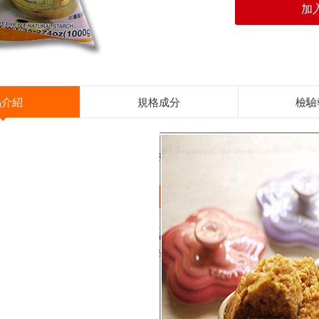
加
品介紹
規格成分
檢驗
每份
365大卡
1.8公克
0.7公克
0.3公克