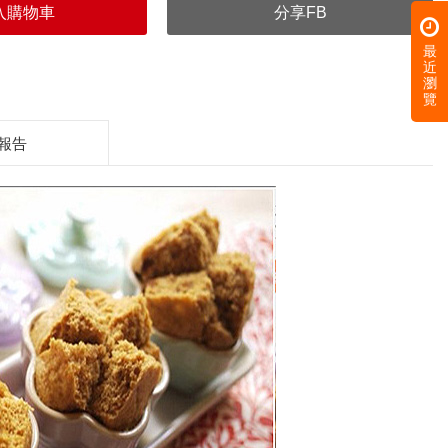
入購物車
分享FB
最
近
瀏
覽
報告
每100公克
365大卡
1.8公克
0.7公克
0.3公克